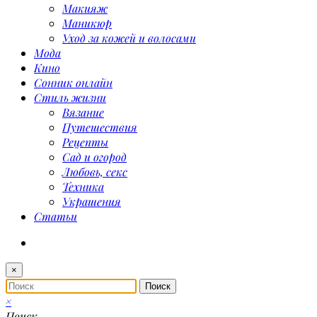
Макияж
Маникюр
Уход за кожей и волосами
Мода
Кино
Сонник онлайн
Стиль жизни
Вязание
Путешествия
Рецепты
Сад и огород
Любовь, секс
Техника
Украшения
Статьи
×
×
Поиск