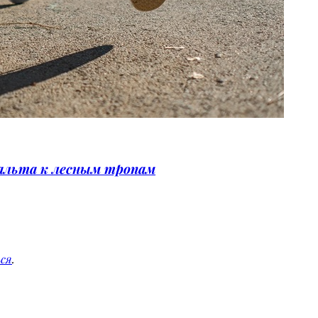
фальта к лесным тропам
ся
.