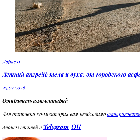
Дорис
0
Летний апгрейд тела и духа: от городского ас
23.07.2026
Отправить комментарий
Для отправки комментария вам необходимо
авторизовать
Telegram
OK
Анонсы статей в
,