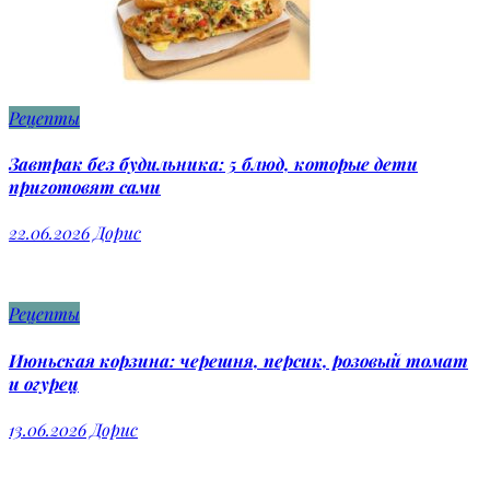
Рецепты
Завтрак без будильника: 5 блюд, которые дети
приготовят сами
22.06.2026
Дорис
Рецепты
Июньская корзина: черешня, персик, розовый томат
и огурец
13.06.2026
Дорис