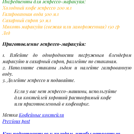
Ингредиенты для эспрессо-маракуйя:
Холодный кофе эспрессо 200 мл
Газированная вода 500 мл
Сахарный сироп 50 мл
Мякоть маракуйи (свежая или замороженная) 150 гр
Лед
Приготовление эспрессо-маракуйя:
1. Взбейте до однородности погружным блендером
маракуйю и сахарный сироп, разлейте по стаканам.
2. Наполните стаканы льдом и налейте газированную
воду.
3. Долейте эспрессо и подавайте.
Если у вас нет эспрессо-машины, используйте
для коктейлей хороший растворимый кофе
или приготовленный в кофеварке.
Метка
Кофейные коктейли
Previous post
Как подготовиться к холодам, чтобы оставаться