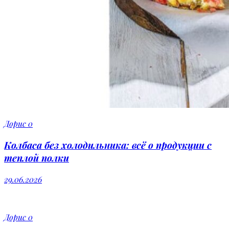
Дорис
0
Колбаса без холодильника: всё о продукции с
теплой полки
29.06.2026
Дорис
0