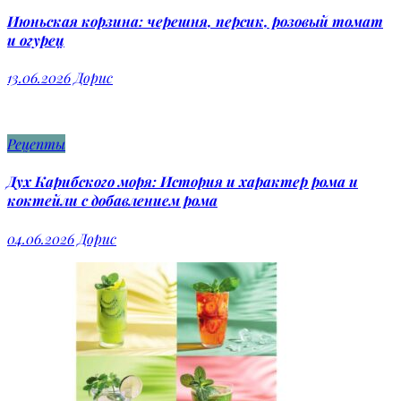
Июньская корзина: черешня, персик, розовый томат
и огурец
13.06.2026
Дорис
Рецепты
Дух Карибского моря: История и характер рома и
коктейли с добавлением рома
04.06.2026
Дорис