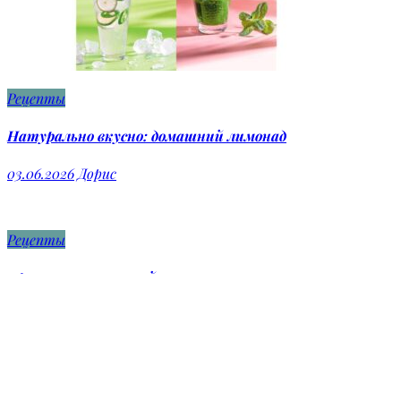
Рецепты
Натурально вкусно: домашний лимонад
03.06.2026
Дорис
Рецепты
5 рецептов глинтвейна
29.01.2026
Дорис
Карта сайта
Политика конфиденциальности
Newscrunch - Magazine & Blog
WordPress
Тема 2026 |