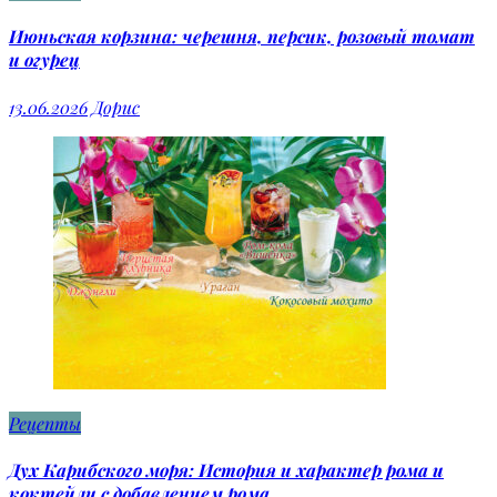
Июньская корзина: черешня, персик, розовый томат
и огурец
13.06.2026
Дорис
Рецепты
Дух Карибского моря: История и характер рома и
коктейли с добавлением рома