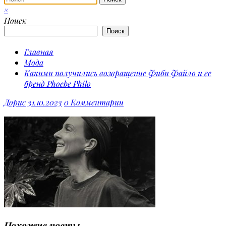
×
Поиск
Поиск
Главная
Мода
Какими получились возвращение Фиби Файло и ее
бренд Phoebe Philo
Дорис
31.10.2023
0 Комментарии
Похожие посты