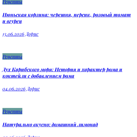
Рецепты
Июньская корзина: черешня, персик, розовый томат
и огурец
13.06.2026
Дорис
Рецепты
Дух Карибского моря: История и характер рома и
коктейли с добавлением рома
04.06.2026
Дорис
Рецепты
Натурально вкусно: домашний лимонад