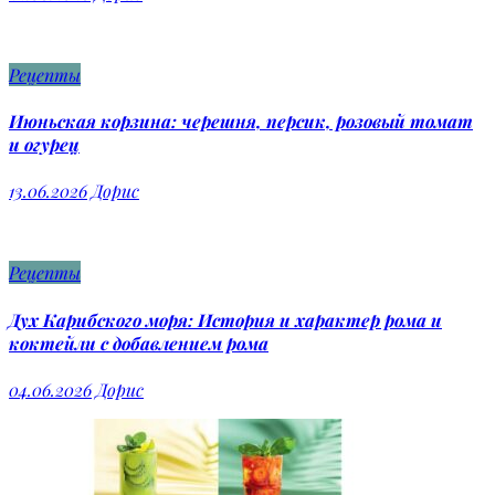
Рецепты
Июньская корзина: черешня, персик, розовый томат
и огурец
13.06.2026
Дорис
Рецепты
Дух Карибского моря: История и характер рома и
коктейли с добавлением рома
04.06.2026
Дорис