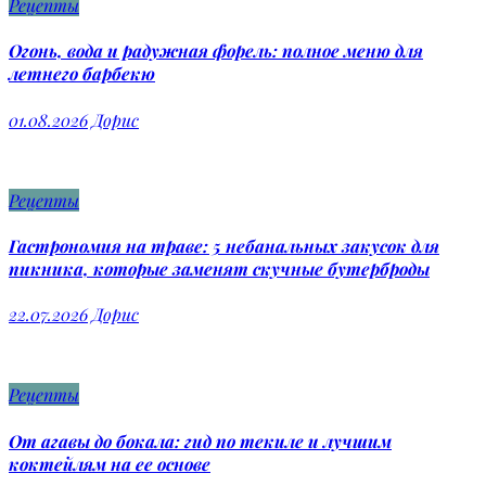
Рецепты
Огонь, вода и радужная форель: полное меню для
летнего барбекю
01.08.2026
Дорис
Рецепты
Гастрономия на траве: 5 небанальных закусок для
пикника, которые заменят скучные бутерброды
22.07.2026
Дорис
Рецепты
От агавы до бокала: гид по текиле и лучшим
коктейлям на ее основе