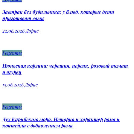
Завтрак без будильника: 5 блюд, которые дети
приготовят сами
22.06.2026
Дорис
Рецепты
Июньская корзина: черешня, персик, розовый томат
и огурец
13.06.2026
Дорис
Рецепты
Дух Карибского моря: История и характер рома и
коктейли с добавлением рома