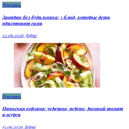
Рецепты
Завтрак без будильника: 5 блюд, которые дети
приготовят сами
22.06.2026
Дорис
Рецепты
Июньская корзина: черешня, персик, розовый томат
и огурец
13.06.2026
Дорис