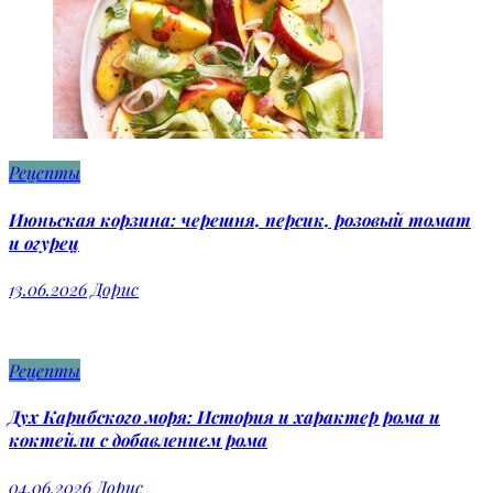
Рецепты
Июньская корзина: черешня, персик, розовый томат
и огурец
13.06.2026
Дорис
Рецепты
Дух Карибского моря: История и характер рома и
коктейли с добавлением рома
04.06.2026
Дорис