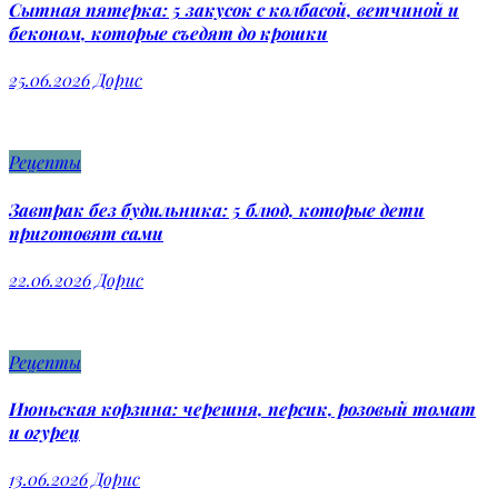
Сытная пятерка: 5 закусок с колбасой, ветчиной и
беконом, которые съедят до крошки
25.06.2026
Дорис
Рецепты
Завтрак без будильника: 5 блюд, которые дети
приготовят сами
22.06.2026
Дорис
Рецепты
Июньская корзина: черешня, персик, розовый томат
и огурец
13.06.2026
Дорис