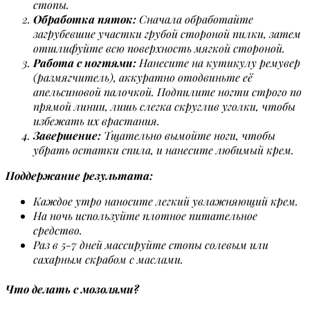
стопы.
Обработка пяток:
Сначала обработайте
загрубевшие участки грубой стороной пилки, затем
отшлифуйте всю поверхность мягкой стороной.
Работа с ногтями:
Нанесите на кутикулу ремувер
(размягчитель), аккуратно отодвиньте её
апельсиновой палочкой. Подпилите ногти строго по
прямой линии, лишь слегка скруглив уголки, чтобы
избежать их врастания.
Завершение:
Тщательно вымойте ноги, чтобы
убрать остатки спила, и нанесите любимый крем.
Поддержание результата:
Каждое утро наносите легкий увлажняющий крем.
На ночь используйте плотное питательное
средство.
Раз в 5-7 дней массируйте стопы солевым или
сахарным скрабом с маслами.
Что делать с мозолями?