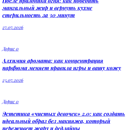
После праздника огня: как победить
мангальный жир и вернуть кухне
стерильность за 30 минут
27.07.2026
Дорис
0
Алхимия аромата: как концентрация
парфюма меняет правила игры и вашу кожу
25.07.2026
Дорис
0
Эстетика «чистых девочек» 2.0: как создать
идеальный образ без макияжа, который
переживет жару и дедлайны