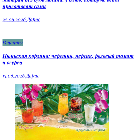
приготовят сами
22.06.2026
Дорис
Рецепты
Июньская корзина: черешня, персик, розовый томат
и огурец
13.06.2026
Дорис