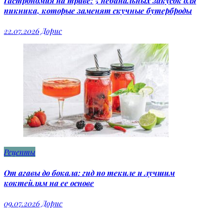
Гастрономия на траве: 5 небанальных закусок для
пикника, которые заменят скучные бутерброды
22.07.2026
Дорис
Рецепты
От агавы до бокала: гид по текиле и лучшим
коктейлям на ее основе
09.07.2026
Дорис