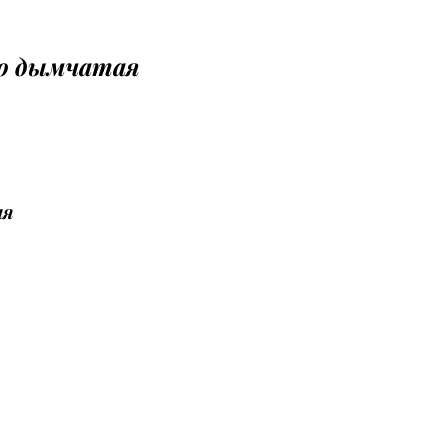
бо дымчатая
ая