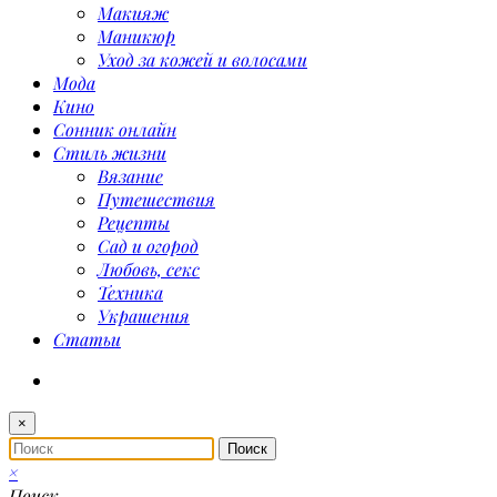
Макияж
Маникюр
Уход за кожей и волосами
Мода
Кино
Сонник онлайн
Стиль жизни
Вязание
Путешествия
Рецепты
Сад и огород
Любовь, секс
Техника
Украшения
Статьи
×
×
Поиск