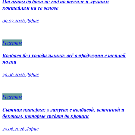
От агавы до бокала: гид по текиле и лучшим
коктейлям на ее основе
09.07.2026
Дорис
Рецепты
Колбаса без холодильника: всё о продукции с теплой
полки
29.06.2026
Дорис
Рецепты
Сытная пятерка: 5 закусок с колбасой, ветчиной и
беконом, которые съедят до крошки
25.06.2026
Дорис