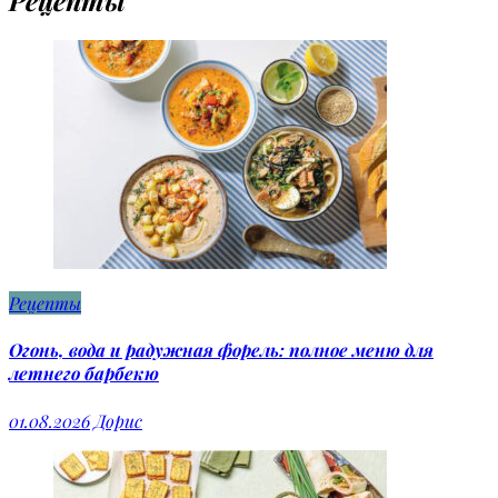
Рецепты
Рецепты
Огонь, вода и радужная форель: полное меню для
летнего барбекю
01.08.2026
Дорис