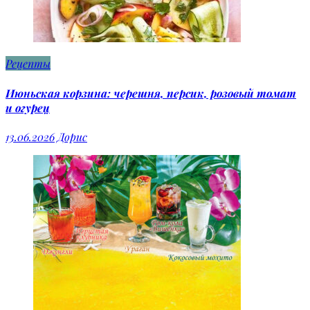
Рецепты
Июньская корзина: черешня, персик, розовый томат
и огурец
13.06.2026
Дорис