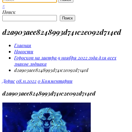
×
Поиск
Поиск
d2a903aee8248993d741c2e092d714ed
Главная
Новости
Гороскоп на завтра 9 ноября 2022 года для всех
знаков зодиака
d2a903aee8248993d741c2e092d714ed
Дорис
08.11.2022
0 Комментарии
d2a903aee8248993d741c2e092d714ed