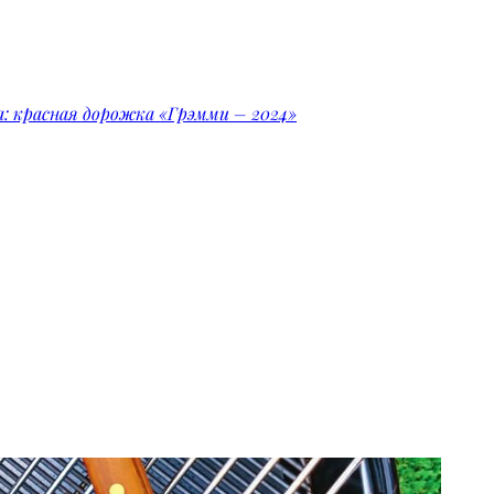
la: красная дорожка «Грэмми – 2024»