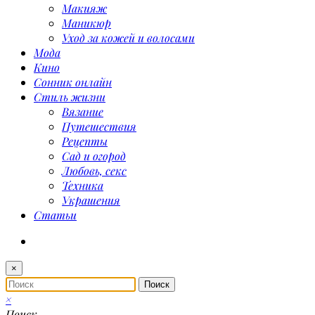
Макияж
Маникюр
Уход за кожей и волосами
Мода
Кино
Сонник онлайн
Стиль жизни
Вязание
Путешествия
Рецепты
Сад и огород
Любовь, секс
Техника
Украшения
Статьи
×
×
Поиск