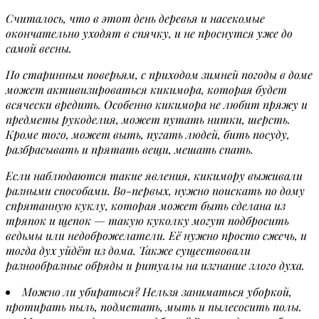
Считалось, что в этот день деревья и насекомые
окончательно уходят в спячку, и не проснутся уже до
самой весны.
По старинным поверьям, с приходом зимней погоды в доме
может активизироваться кикимора, которая будет
всячески вредить. Особенно кикимора не любит пряжу и
предметы рукоделия, может путать нитки, шерсть.
Кроме того, может выть, пугать людей, бить посуду,
разбрасывать и прятать вещи, мешать спать.
Если наблюдаются такие явления, кикимору выживали
разными способами. Во-первых, нужно поискать по дому
спрятанную куклу, которая может быть сделана из
тряпок и щепок — такую куколку могут подбросить
ведьмы или недоброжелатели. Её нужно просто сжечь, и
тогда дух уйдёт из дома. Также существовали
разнообразные обряды и ритуалы на изгнание злого духа.
Можно ли убираться? Нельзя заниматься уборкой,
протирать пыль, подметать, мыть и пылесосить полы.