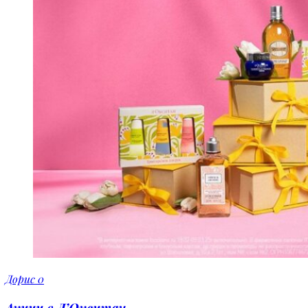
Дорис
0
Акции в Л’Окситан