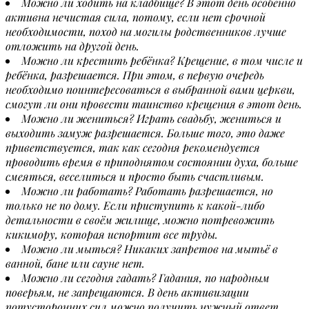
Можно ли ходить на кладбище? В этот день особенно
активна нечистая сила, потому, если нет срочной
необходимости, поход на могилы родственников лучше
отложить на другой день.
Можно ли крестить ребёнка? Крещение, в том числе и
ребёнка, разрешается. При этом, в первую очередь
необходимо поинтересоваться в выбранной вами церкви,
смогут ли они провести таинство крещения в этот день.
Можно ли жениться? Играть свадьбу, жениться и
выходить замуж разрешается. Больше того, это даже
приветствуется, так как сегодня рекомендуется
проводить время в приподнятом состоянии духа, больше
смеяться, веселиться и просто быть счастливым.
Можно ли работать? Работать разрешается, но
только не по дому. Если приступить к какой-либо
детальности в своём жилище, можно потревожить
кикимору, которая испортит все труды.
Можно ли мыться? Никаких запретов на мытьё в
ванной, бане или сауне нет.
Можно ли сегодня гадать? Гадания, по народным
поверьям, не запрещаются. В день активизации
потусторонних сил можно получить нужный ответ.