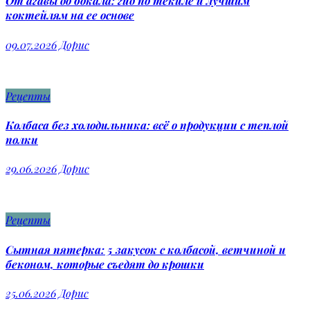
От агавы до бокала: гид по текиле и лучшим
коктейлям на ее основе
09.07.2026
Дорис
Рецепты
Колбаса без холодильника: всё о продукции с теплой
полки
29.06.2026
Дорис
Рецепты
Сытная пятерка: 5 закусок с колбасой, ветчиной и
беконом, которые съедят до крошки
25.06.2026
Дорис