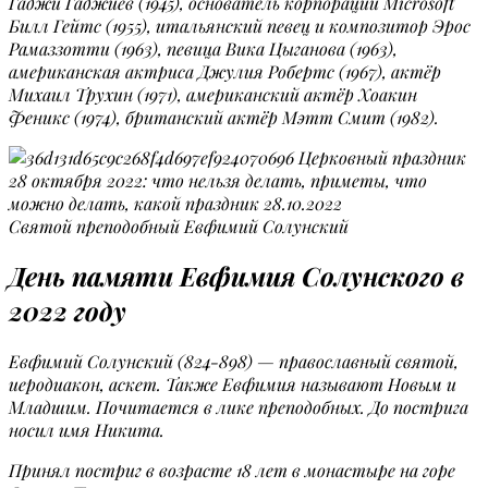
Гаджи Гаджиев (1945), основатель корпорации Microsoft
Билл Гейтс (1955), итальянский певец и композитор Эрос
Рамаззотти (1963), певица Вика Цыганова (1963),
американская актриса Джулия Робертс (1967), актёр
Михаил Трухин (1971), американский актёр Хоакин
Феникс (1974), британский актёр Мэтт Смит (1982).
Святой преподобный Евфимий Солунский
День памяти Евфимия Солунского в
2022 году
Евфимий Солунский (824-898) — православный святой,
иеродиакон, аскет. Также Евфимия называют Новым и
Младшим. Почитается в лике преподобных. До пострига
носил имя Никита.
Принял постриг в возрасте 18 лет в монастыре на горе