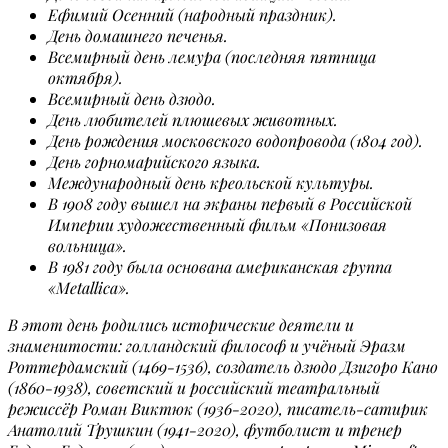
Ефимий Осенний (народный праздник).
День домашнего печенья.
Всемирный день лемура (последняя пятница
октября).
Всемирный день дзюдо.
День любителей плюшевых животных.
День рождения московского водопровода (1804 год).
День горномарийского языка.
Международный день креольской культуры.
В 1908 году вышел на экраны первый в Российской
Империи художественный фильм «Понизовая
вольница».
В 1981 году была основана американская группа
«Metallica».
В этот день родились исторические деятели и
знаменитости: голландский философ и учёный Эразм
Роттердамский (1469-1536), создатель дзюдо Дзигоро Кано
(1860-1938), советский и российский театральный
режиссёр Роман Виктюк (1936-2020), писатель-сатирик
Анатолий Трушкин (1941-2020), футболист и тренер