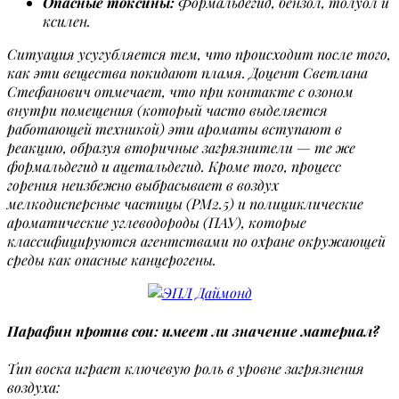
Опасные токсины:
Формальдегид, бензол, толуол и
ксилен.
Ситуация усугубляется тем, что происходит после того,
как эти вещества покидают пламя. Доцент Светлана
Стефанович отмечает, что при контакте с озоном
внутри помещения (который часто выделяется
работающей техникой) эти ароматы вступают в
реакцию, образуя вторичные загрязнители — те же
формальдегид и ацетальдегид. Кроме того, процесс
горения неизбежно выбрасывает в воздух
мелкодисперсные частицы (PM2.5) и полициклические
ароматические углеводороды (ПАУ), которые
классифицируются агентствами по охране окружающей
среды как опасные канцерогены.
Парафин против сои: имеет ли значение материал?
Тип воска играет ключевую роль в уровне загрязнения
воздуха: