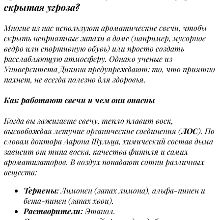
скрытая угроза?
Многие из нас используют ароматические свечи, чтобы
скрыть неприятные запахи в доме (например, мусорное
ведро или спортивную обувь) или просто создать
расслабляющую атмосферу. Однако ученые из
Университета Дикина предупреждают: то, что приятно
пахнет, не всегда полезно для здоровья.
Как работают свечи и чем они опасны
Когда вы зажигаете свечу, тепло плавит воск,
высвобождая летучие органические соединения (
ЛОС
). По
словам доктора Аарона Шульца, химический состав дыма
зависит от типа воска, качества фитиля и самих
ароматизаторов. В воздух попадают сотни различных
веществ:
Терпены:
Лимонен (запах лимона), альфа-пинен и
бета-пинен (запах хвои).
Растворители:
Этанол.