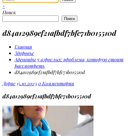
×
Поиск
Поиск
d84a12989ef21afbdf7bfc71b015510d
Главная
Здоровье
Аденоиды у взрослых: проблема, которую стоит
рассмотреть
d84a12989ef21afbdf7bfc71b015510d
Дорис
15.10.2023
0 Комментарии
d84a12989ef21afbdf7bfc71b015510d