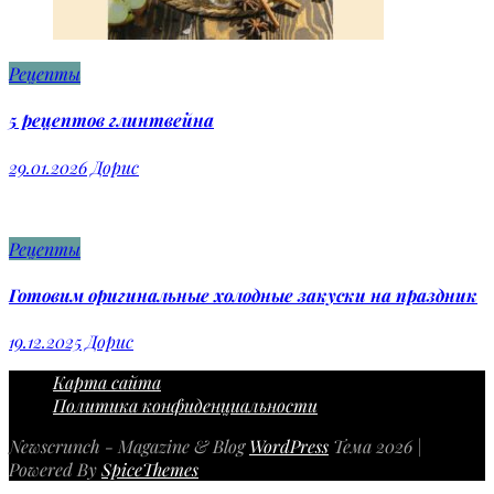
Рецепты
5 рецептов глинтвейна
29.01.2026
Дорис
Рецепты
Готовим оригинальные холодные закуски на праздник
19.12.2025
Дорис
Карта сайта
Политика конфиденциальности
Newscrunch - Magazine & Blog
WordPress
Тема 2026 |
Powered By
SpiceThemes