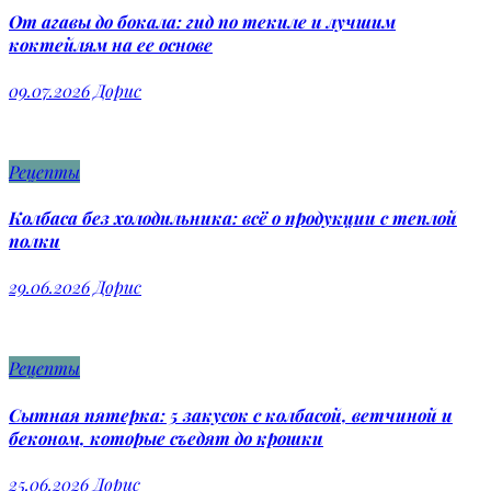
От агавы до бокала: гид по текиле и лучшим
коктейлям на ее основе
09.07.2026
Дорис
Рецепты
Колбаса без холодильника: всё о продукции с теплой
полки
29.06.2026
Дорис
Рецепты
Сытная пятерка: 5 закусок с колбасой, ветчиной и
беконом, которые съедят до крошки
25.06.2026
Дорис