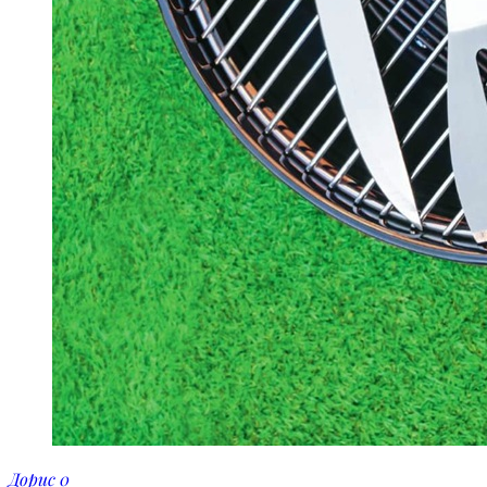
Дорис
0