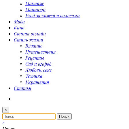
Макияж
Маникюр
Уход за кожей и волосами
Мода
Кино
Сонник онлайн
Стиль жизни
Вязание
Путешествия
Рецепты
Сад и огород
Любовь, секс
Техника
Украшения
Статьи
×
×
Поиск