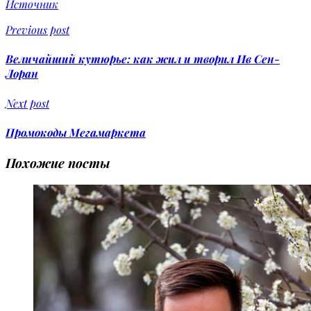
Источник
Previous post
Величайший кутюрье: как жил и творил Ив Сен-
Лоран
Next post
Промокоды Мегамаркета
Похожие посты