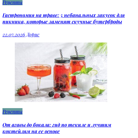
Рецепты
Гастрономия на траве: 5 небанальных закусок для
пикника, которые заменят скучные бутерброды
22.07.2026
Дорис
Рецепты
От агавы до бокала: гид по текиле и лучшим
коктейлям на ее основе