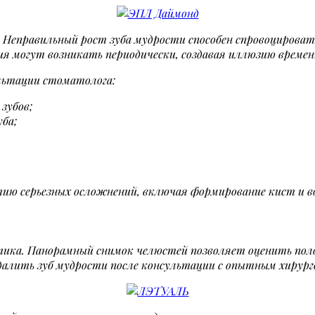
 Неправильный рост зуба мудрости способен спровоцироват
ия могут возникать периодически, создавая иллюзию времен
льтации стоматолога:
зубов;
уба;
ию серьезных осложнений, включая формирование кист и в
ика. Панорамный снимок челюстей позволяет оценить поло
алить зуб мудрости после консультации с опытным хирур