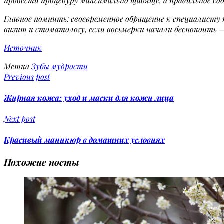
провести процедуру максимально щадяще, а правильное со
Главное помнить: своевременное обращение к специалист
визит к стоматологу, если восьмерки начали беспокоить — 
Источник
Метка
Зубы мудрости
Previous post
Жирная кожа: уход и маски для кожи лица
Next post
Красивый маникюр в домашних условиях
Похожие посты