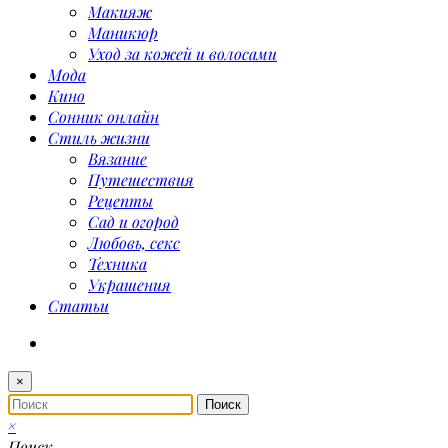
Макияж
Маникюр
Уход за кожей и волосами
Мода
Кино
Сонник онлайн
Стиль жизни
Вязание
Путешествия
Рецепты
Сад и огород
Любовь, секс
Техника
Украшения
Статьи
×
×
Поиск