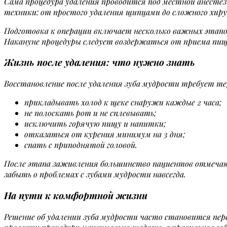
Сама процедура удаления проводится под местной анестез
техники: от простого удаления щипцами до сложного хиру
Подготовка к операции включает несколько важных этапов.
Накануне процедуры следует воздержаться от приема пищи
Жизнь после удаления: что нужно знать
Восстановление после удаления зуба мудрости требует те
прикладывать холод к щеке снаружи каждые 2 часа;
не полоскать рот и не сплевывать;
исключить горячую пищу и напитки;
отказаться от курения минимум на 3 дня;
спать с приподнятой головой.
После этапа заживления большинство пациентов отмечаю
забыть о проблемах с зубами мудрости навсегда.
На пути к комфортной жизни
Решение об удалении зуба мудрости часто становится пе