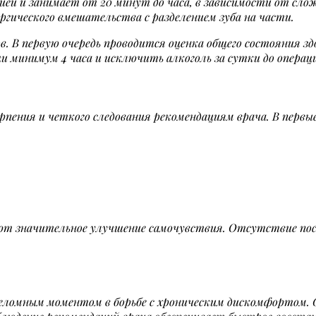
ией и занимает от 20 минут до часа, в зависимости от сл
ргического вмешательства с разделением зуба на части.
 В первую очередь проводится оценка общего состояния здо
 минимум 4 часа и исключить алкоголь за сутки до операц
рпения и четкого следования рекомендациям врача. В первы
т значительное улучшение самочувствия. Отсутствие пос
реломным моментом в борьбе с хроническим дискомфортом.