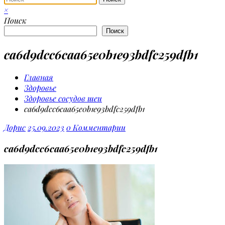
×
Поиск
Поиск
ca6d9dcc6caa65e0b1e93bdfc259dfb1
Главная
Здоровье
Здоровье сосудов шеи
ca6d9dcc6caa65e0b1e93bdfc259dfb1
Дорис
25.09.2023
0 Комментарии
ca6d9dcc6caa65e0b1e93bdfc259dfb1