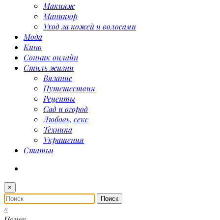
Макияж
Маникюр
Уход за кожей и волосами
Мода
Кино
Сонник онлайн
Стиль жизни
Вязание
Путешествия
Рецепты
Сад и огород
Любовь, секс
Техника
Украшения
Статьи
×
×
Поиск