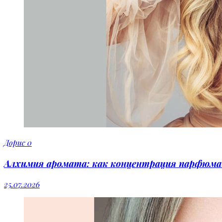
Дорис
0
Алхимия аромата: как концентрация парфюма 
25.07.2026