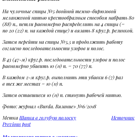
На чулочные спицы №5 двойной темно-бирюзовой
меланжевой нитью крестообразным способом набрать 80
(88) п., петли равномерно распределить на 4 спицы (=
по 20 (22) п. на каждой спице) и вязать 8 круг.р. резинкой.
Затем перейти на спицы №5,5 и продолжить работу
согласно последовательности узоров и полос.
В 43 (47-м) круг.р. последовательности узоров и полос
равномерно убавить 10 (11) п. = 70 (77) п.
В каждом 2-м круг.р. выполнить эти убавки 6 (7) раз
в тех же местах = 10 (11) п.
Затем оставшиеся 10 (11) п. стянуть рабочей нитью.
Фото: журнал «Burda. Вязание» №6/2018
Метка
Шапка в голубую полоску
Источник
Previous post
Меланжевая шапка с «косами»