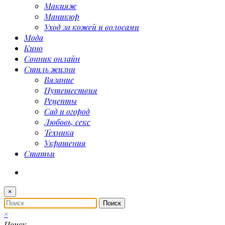
Макияж
Маникюр
Уход за кожей и волосами
Мода
Кино
Сонник онлайн
Стиль жизни
Вязание
Путешествия
Рецепты
Сад и огород
Любовь, секс
Техника
Украшения
Статьи
×
×
Поиск