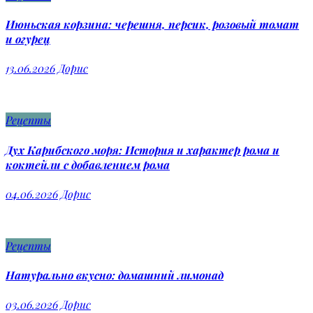
Июньская корзина: черешня, персик, розовый томат
и огурец
13.06.2026
Дорис
Рецепты
Дух Карибского моря: История и характер рома и
коктейли с добавлением рома
04.06.2026
Дорис
Рецепты
Натурально вкусно: домашний лимонад
03.06.2026
Дорис