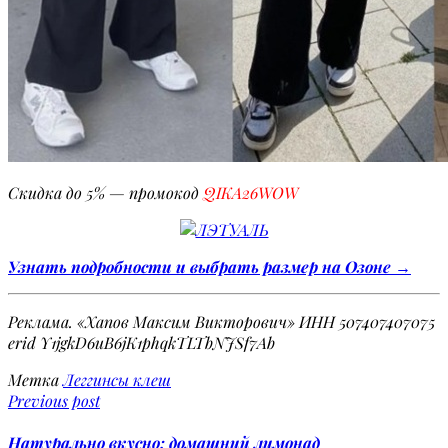
Скидка до 5% — промокод
QIKA26WOW
Узнать подробности и выбрать размер на Озоне →
Реклама. «Хапов Максим Викторович» ИНН 507407407075
erid Y1jgkD6uB6jK1phqkTLTbNJSf7Ab
Метка
Леггинсы клеш
Previous post
Натурально вкусно: домашний лимонад