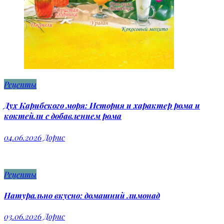
Рецепты
Дух Карибского моря: История и характер рома и
коктейли с добавлением рома
04.06.2026
Дорис
Рецепты
Натурально вкусно: домашний лимонад
03.06.2026
Дорис