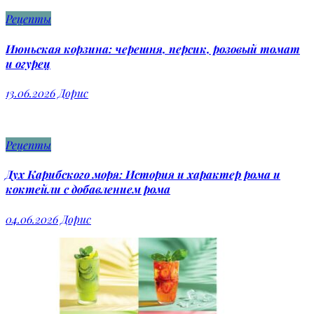
Рецепты
Июньская корзина: черешня, персик, розовый томат
и огурец
13.06.2026
Дорис
Рецепты
Дух Карибского моря: История и характер рома и
коктейли с добавлением рома
04.06.2026
Дорис