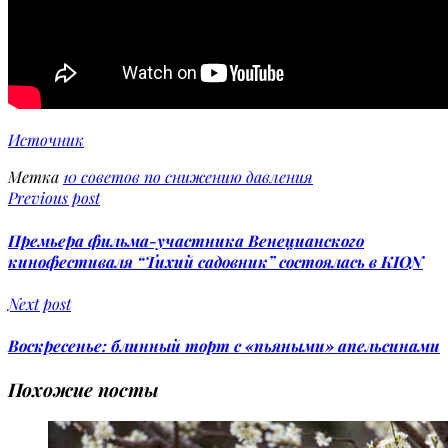
Источник
Метка
10 советов по снижению давления
Previous post
Премьера фильма-участника Венецианского
кинофестиваля “Тихий садовник” состоялась в KION
Next post
Воскресенье: блинный торт с «пьяными» апельсинами
Похожие посты