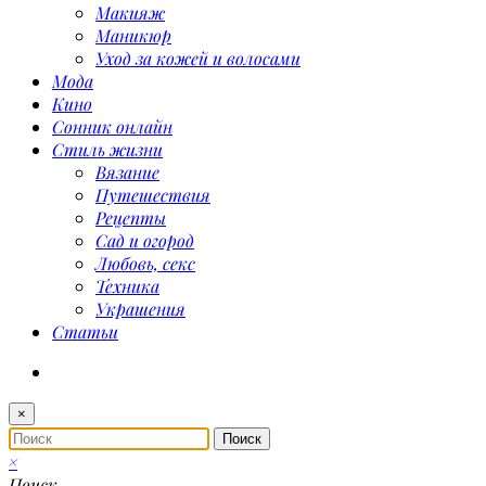
Макияж
Маникюр
Уход за кожей и волосами
Мода
Кино
Сонник онлайн
Стиль жизни
Вязание
Путешествия
Рецепты
Сад и огород
Любовь, секс
Техника
Украшения
Статьи
×
×
Поиск