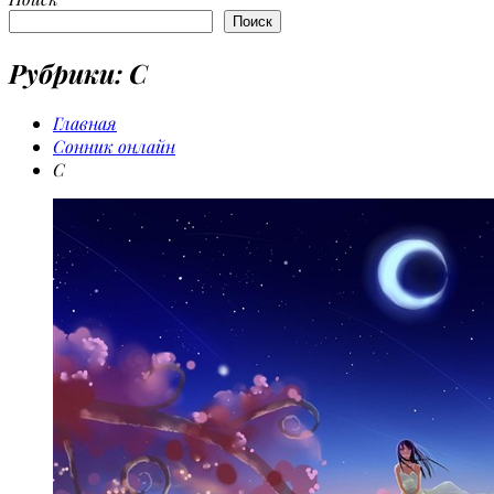
Поиск
Рубрики: С
Главная
Сонник онлайн
С