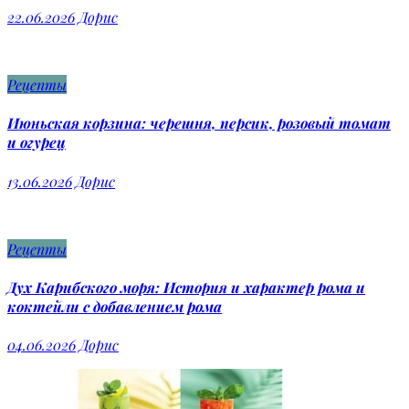
22.06.2026
Дорис
Рецепты
Июньская корзина: черешня, персик, розовый томат
и огурец
13.06.2026
Дорис
Рецепты
Дух Карибского моря: История и характер рома и
коктейли с добавлением рома
04.06.2026
Дорис